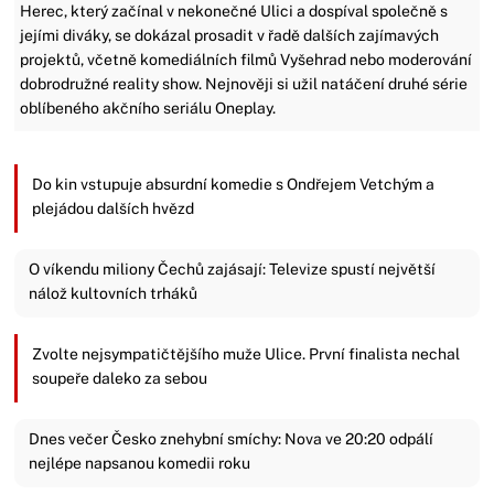
Herec, který začínal v nekonečné Ulici a dospíval společně s
jejími diváky, se dokázal prosadit v řadě dalších zajímavých
projektů, včetně komediálních filmů Vyšehrad nebo moderování
dobrodružné reality show. Nejnověji si užil natáčení druhé série
oblíbeného akčního seriálu Oneplay.
Do kin vstupuje absurdní komedie s Ondřejem Vetchým a
plejádou dalších hvězd
O víkendu miliony Čechů zajásají: Televize spustí největší
nálož kultovních trháků
Zvolte nejsympatičtějšího muže Ulice. První finalista nechal
soupeře daleko za sebou
Dnes večer Česko znehybní smíchy: Nova ve 20:20 odpálí
nejlépe napsanou komedii roku