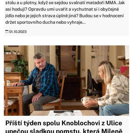
stolu a u plotny, když se sejdou svalnatí matadoři MMA. Jak
asi hodují? Opravdu umí uvařit a vychutnat si i obyčejné
jídlo nebo je jejich strava úplně jiná? Budou se v hodnocení
držet sportovního ducha nebo vyhraje...
01.10.2023
Příští týden spolu Knoblochovi z Ulice
upečou sladkou pomstu, která Mileně