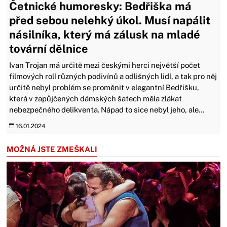
Četnické humoresky: Bedřiška má
před sebou nelehký úkol. Musí napálit
násilníka, který má zálusk na mladé
tovární dělnice
Ivan Trojan má určitě mezi českými herci největší počet
filmových rolí různých podivínů a odlišných lidí, a tak pro něj
určitě nebyl problém se proměnit v elegantní Bedřišku,
která v zapůjčených dámských šatech měla zlákat
nebezpečného delikventa. Nápad to sice nebyl jeho, ale...
16.01.2024
MOŽNÁ JSTE ZMEŠKALI