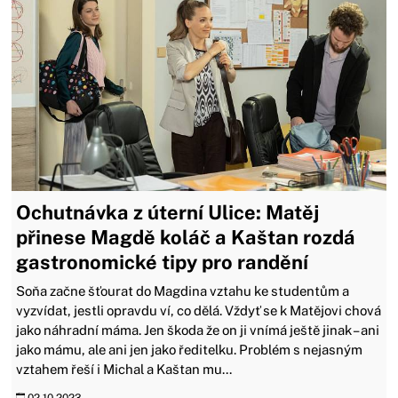
Ochutnávka z úterní Ulice: Matěj
přinese Magdě koláč a Kaštan rozdá
gastronomické tipy pro randění
Soňa začne šťourat do Magdina vztahu ke studentům a
vyzvídat, jestli opravdu ví, co dělá. Vždyť se k Matějovi chová
jako náhradní máma. Jen škoda že on ji vnímá ještě jinak – ani
jako mámu, ale ani jen jako ředitelku. Problém s nejasným
vztahem řeší i Michal a Kaštan mu...
02.10.2023