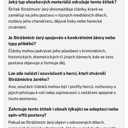
Jaký typ obsahových materiálů sdružuje tento štítek?
Štítek Strážmistr Jarý shromažďuje články, které se
zaměřují na jeho postavu v různých mediálních dílech,
rozbory jeho charakteru, dějové linky nebo herecké
ztvárnění.
Je Strážmistr Jarý spojován s konkrétními žánry nebo
typy příběhů?
Články mohou pokrývat jeho působení v kriminálních,
historických, dramatických či jiných žánrech, kde se tato
postava objevuje a formuje děj.
Lze zde nalézt i souvislosti s herci, kteří ztvárnili
Strážmistra Jarého?
Ano, součástí článků mohou být i profily herců, rozhovory o
jejich přístupu k roli nebo zajímavosti z natáčení spojené s
touto postavou.
Zahrnuje tento štítek i obsah týkající se adaptací nebo
spin-offů postavy?
Pokud se Strážmistr Jarý objeví v odvozených dílech,