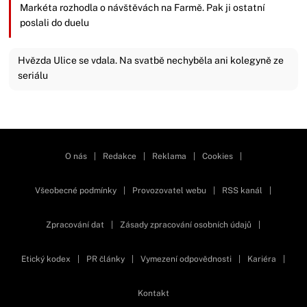
Markéta rozhodla o návštěvách na Farmě. Pak ji ostatní
poslali do duelu
Hvězda Ulice se vdala. Na svatbě nechyběla ani kolegyně ze
seriálu
Zavřít reklamu
O nás
|
Redakce
|
Reklama
|
Cookies
|
Všeobecné podmínky
|
Provozovatel webu
|
RSS kanál
|
Zpracování dat
|
Zásady zpracování osobních údajů
|
Etický kodex
|
PR články
|
Vymezení odpovědnosti
|
Kariéra
|
Kontakt