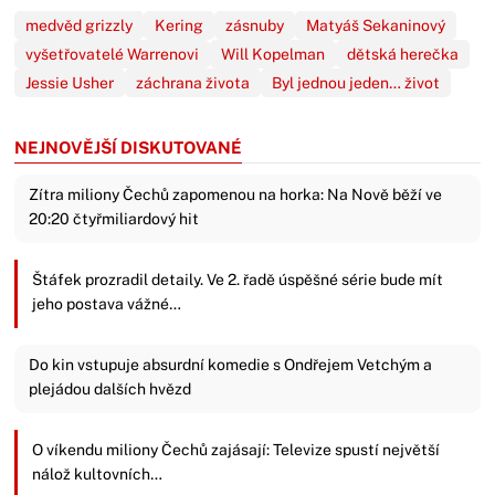
medvěd grizzly
Kering
zásnuby
Matyáš Sekaninový
vyšetřovatelé Warrenovi
Will Kopelman
dětská herečka
Jessie Usher
záchrana života
Byl jednou jeden… život
NEJNOVĚJŠÍ DISKUTOVANÉ
Zítra miliony Čechů zapomenou na horka: Na Nově běží ve
20:20 čtyřmiliardový hit
Štáfek prozradil detaily. Ve 2. řadě úspěšné série bude mít
jeho postava vážné…
Do kin vstupuje absurdní komedie s Ondřejem Vetchým a
plejádou dalších hvězd
O víkendu miliony Čechů zajásají: Televize spustí největší
nálož kultovních…