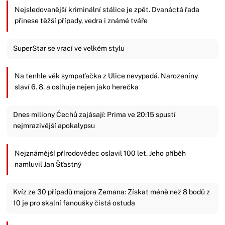
Nejsledovanější kriminální stálice je zpět. Dvanáctá řada
přinese těžší případy, vedra i známé tváře
SuperStar se vrací ve velkém stylu
Na tenhle věk sympaťačka z Ulice nevypadá. Narozeniny
slaví 6. 8. a oslňuje nejen jako herečka
Dnes miliony Čechů zajásají: Prima ve 20:15 spustí
nejmrazivější apokalypsu
Nejznámější přírodovědec oslavil 100 let. Jeho příběh
namluvil Jan Šťastný
Kvíz ze 30 případů majora Zemana: Získat méně než 8 bodů z
10 je pro skalní fanoušky čistá ostuda