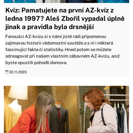
Kvíz: Pamatujete na první AZ-kvíz z
ledna 1997? Aleš Zbořil vypadal úplně
jinak a pravidla byla drsnější
Fanoušci AZ-kvízu si s námi jistě rádi připomenou
zajímavou historii vědomostní soutěže a s ní i některá
fascinující fakta či statistiky. Hned potom se můžete
odreagovat při našem vlastním zábavném AZ-kvízu, aniž
byste opustili pohodlí domova.
22.11.2023