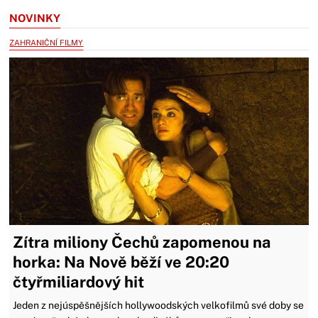
NOVINKY
ZAHRANIČNÍ FILMY
Zítra miliony Čechů zapomenou na
horka: Na Nově běží ve 20:20
čtyřmiliardový hit
Jeden z nejúspěšnějších hollywoodských velkofilmů své doby se