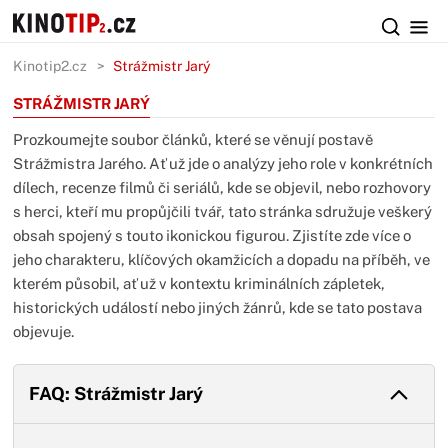
Kinotip2.cz
Strážmistr Jarý
STRÁŽMISTR JARÝ
Prozkoumejte soubor článků, které se věnují postavě
Strážmistra Jarého. Ať už jde o analýzy jeho role v konkrétních
dílech, recenze filmů či seriálů, kde se objevil, nebo rozhovory
s herci, kteří mu propůjčili tvář, tato stránka sdružuje veškerý
obsah spojený s touto ikonickou figurou. Zjistíte zde více o
jeho charakteru, klíčových okamžicích a dopadu na příběh, ve
kterém působil, ať už v kontextu kriminálních zápletek,
historických událostí nebo jiných žánrů, kde se tato postava
objevuje.
FAQ: Strážmistr Jarý