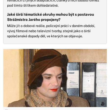
remacích či jiných adaptacích, články o nich budou rovněž
pod tímto štítkem dohledatelné.
Jaké širší tématické okruhy mohou být s postavou
Strážmistra Jarého propojeny?
Může jít o dobové reálie, policejní práci v daném období,
vývoj filmové nebo televizní tvorby, stejně jako o širší
společenské dopady děl, ve kterých se objevuje.