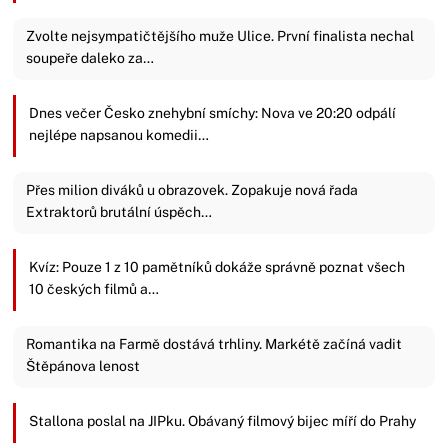
Zvolte nejsympatičtějšího muže Ulice. První finalista nechal
soupeře daleko za…
Dnes večer Česko znehybní smíchy: Nova ve 20:20 odpálí
nejlépe napsanou komedii…
Přes milion diváků u obrazovek. Zopakuje nová řada
Extraktorů brutální úspěch…
Kvíz: Pouze 1 z 10 pamětníků dokáže správně poznat všech
10 českých filmů a…
Romantika na Farmě dostává trhliny. Markétě začíná vadit
Štěpánova lenost
Stallona poslal na JIPku. Obávaný filmový bijec míří do Prahy