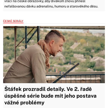
vrací na české obrazovky, aby divákům znovu přinesl
nefalšovanou dávku adrenalinu, humoru a starověkého děsu.
ČESKÉ SERIÁLY
Štáfek prozradil detaily. Ve 2. řadě
úspěšné série bude mít jeho postava
vážné problémy